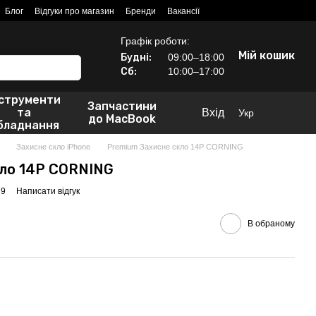
Блог
Відгуки про магазин
Бренди
Вакансії
Графік роботи:
Мій кошик
Будні:
09:00–18:00
Сб:
10:00–17:00
нструменти
Запчастини
та
Вхід
Укр
до MacBook
бладнання
Захисне скло iPhone
Premium Захисне скло 14P CORNING
кло 14P CORNING
79
Написати відгук
В обраному