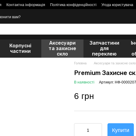
я
Контактна інформація
Політика конфіденційності
Угода користувача
вонити вам?
Аксесуари
Запчастини
І
Корпусні
та захисне
для
частини
скло
переклею
о
Головна
Аксесуари та захисне скло
Premium Захисне с
В наявності
Артикул: НФ-000020
6 грн
Купити