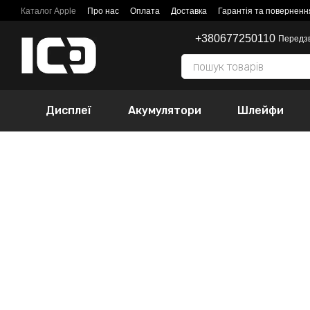
Перейти до основного контенту
Каталог Apple
Про нас
Оплата
Доставка
Гарантія та поверненн
+380677250110
Передз
Дисплеї
Акумулятори
Шлейфи