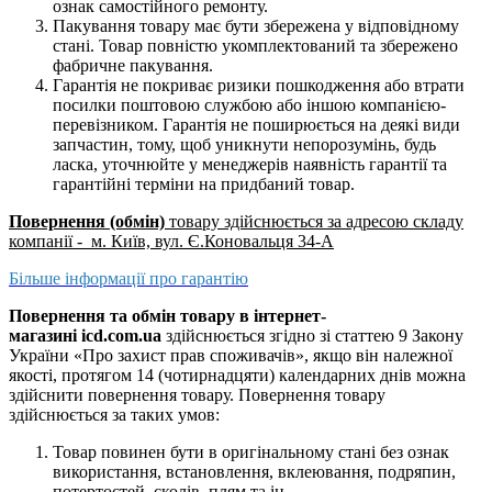
ознак самостійного ремонту.
Пакування товару має бути збережена у відповідному
стані. Товар повністю укомплектований та збережено
фабричне пакування.
Гарантія не покриває ризики пошкодження або втрати
посилки поштовою службою або іншою компанією-
перевізником. Гарантія не поширюється на деякі види
запчастин, тому, щоб уникнути непорозумінь, будь
ласка, уточнюйте у менеджерів наявність гарантії та
гарантійні терміни на придбаний товар.
Повернення (обмін)
товару здійснюється за адресою складу
компанії - м. Київ, вул. Є.Коновальця 34-А
Більше інформації про гарантію
Повернення та обмін товару в інтернет-
магазині icd.com.ua
здійснюється згідно зі статтею 9 Закону
України «Про захист прав споживачів», якщо він належної
якості, протягом 14 (чотирнадцяти) календарних днів можна
здійснити повернення товару. Повернення товару
здійснюється за таких умов:
Товар повинен бути в оригінальному стані без ознак
використання, встановлення, вклеювання, подряпин,
потертостей, сколів, плям та ін.