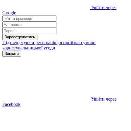
Увійти через
Google
Зареєструватись
Підтверджуючи реєстрацію, я приймаю умови
користувальницької угоди
Закрити
Увійти через
Facebook