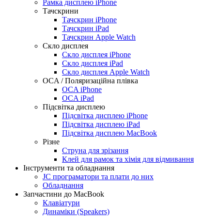
Рамка дисплею iPhone
Тачскрини
Тачскрин iPhone
Тачскрин iPad
Тачскрин Apple Watch
Скло дисплея
Скло дисплея iPhone
Скло дисплея iPad
Скло дисплея Apple Watch
OCA / Поляризаційна плівка
OCA iPhone
OCA iPad
Підсвітка дисплею
Підсвітка дисплею iPhone
Підсвітка дисплею iPad
Підсвітка дисплею MacBook
Різне
Струна для зрізання
Клей для рамок та хімія для відмивання
Інструменти та обладнання
JC програматори та плати до них
Обладнання
Запчастини до MacBook
Клавіатури
Динаміки (Speakers)