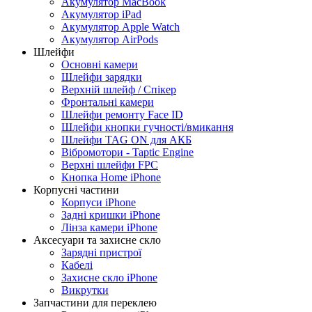
Акумулятор MacBook
Акумулятор iPad
Акумулятор Apple Watch
Акумулятор AirPods
Шлейфи
Основні камери
Шлейфи зарядки
Верхній шлейф / Спікер
Фронтальні камери
Шлейфи ремонту Face ID
Шлейфи кнопки гучності/вмикання
Шлейфи TAG ON для АКБ
Вібромотори - Taptic Engine
Верхні шлейфи FPC
Кнопка Home iPhone
Корпусні частини
Корпуси iPhone
Задні кришки iPhone
Лінза камери iPhone
Аксесуари та захисне скло
Зарядні пристрої
Кабелі
Захисне скло iPhone
Викрутки
Запчастини для переклею