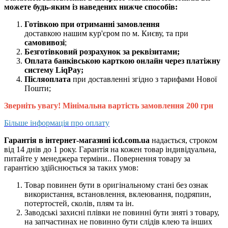
можете будь-яким із наведених нижче способів:
Готівкою при отриманні замовлення
доставкою нашим кур'єром по м. Києву, та при
самовивозі
;
Безготівковий розрахунок за реквізитами;
Оплата банківською карткою онлайн через платіжну
систему LiqPay;
Післяоплата
при доставленні згідно з тарифами Нової
Пошти;
Зверніть увагу! Мінімальна вартість замовлення 200 грн
Більше інформація про оплату
Гарантія в інтернет-магазині icd.com.ua
надається, строком
від 14 днів до 1 року. Гарантія на кожен товар індивідуальна,
питайте у менеджера терміни.. Повернення товару за
гарантією здійснюється за таких умов:
Товар повинен бути в оригінальному стані без ознак
використання, встановлення, вклеювання, подряпин,
потертостей, сколів, плям та ін.
Заводські захисні плівки не повинні бути зняті з товару,
на запчастинах не повинно бути слідів клею та інших