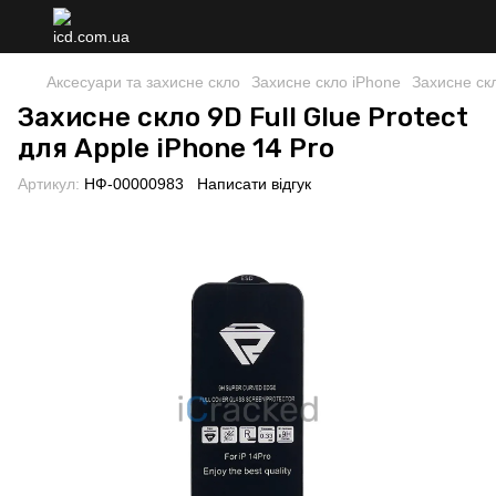
Аксесуари та захисне скло
Захисне скло iPhone
Захисне скл
Захисне скло 9D Full Glue Protect
для Apple iPhone 14 Pro
Артикул:
НФ-00000983
Написати відгук