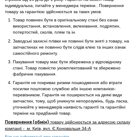
індивідуальна, питайте у менеджера терміни.. Повернення
товару за гарантією здійснюється за таких умов:
Товар повинен бути в оригінальному стані без ознак
використання, встановлення, вклеювання, подряпин,
потертостей, сколів, плям та ін.
Заводські захисні плівки не повинні бути зняті з товару, на
запчастинах не повинно бути слідів клею та інших ознак
самостійного ремонту.
Пакування товару має бути збережена у відповідному
стані. Товар повністю укомплектований та збережено
фабричне пакування.
Гарантія не покриває ризики пошкодження або втрати
посилки поштовою службою або іншою компанією-
перевізником. Гарантія не поширюється на деякі види
запчастин, тому, щоб уникнути непорозумінь, будь ласка,
уточнюйте у менеджерів наявність гарантії та гарантійні
терміни на придбаний товар.
Повернення (обмін)
товару здійснюється за адресою складу
компанії - м. Київ, вул. Є.Коновальця 34-А
Більше інформації про гарантію