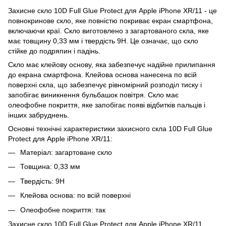
Захисне скло 10D Full Glue Protect для Apple iPhone XR/11 - це
повнокринове скло, яке повністю покриває екран смартфона,
включаючи краї. Скло виготовлено з загартованого скла, яке
має товщину 0,33 мм і твердість 9H. Це означає, що скло
стійке до подряпин і падінь.
Скло має клейову основу, яка забезпечує надійне прилипання
до екрана смартфона. Клейова основа нанесена по всій
поверхні скла, що забезпечує рівномірний розподіл тиску і
запобігає виникнення бульбашок повітря. Скло має
олеофобне покриття, яке запобігає появі відбитків пальців і
інших забруднень.
Основні технічні характеристики захисного скла 10D Full Glue
Protect для Apple iPhone XR/11:
Матеріал: загартоване скло
Товщина: 0,33 мм
Твердість: 9H
Клейова основа: по всій поверхні
Олеофобне покриття: так
Захисне скло 10D Full Glue Protect для Apple iPhone XR/11