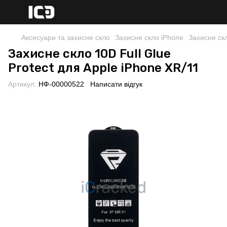
Аксесуари та захисне скло
Захисне скло iPhone
Захисне скл
Захисне скло 10D Full Glue
Protect для Apple iPhone XR/11
Артикул:
НФ-00000522
Написати відгук