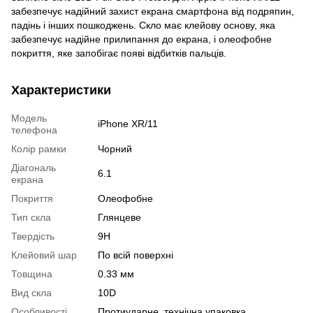
забезпечує надійний захист екрана смартфона від подряпин,
падінь і інших пошкоджень. Скло має клейову основу, яка
забезпечує надійне прилипання до екрана, і олеофобне
покриття, яке запобігає появі відбитків пальців.
Характеристики
Модель
iPhone XR/11
телефона
Колір рамки
Чорний
Діагональ
6.1
екрана
Покриття
Олеофобне
Тип скла
Глянцеве
Твердість
9Н
Клейовий шар
По всій поверхні
Товщина
0.33 мм
Вид скла
10D
Особливості
Протиударне, технічна упаковка