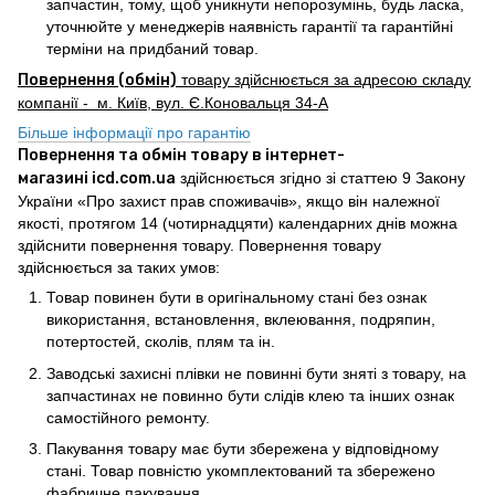
запчастин, тому, щоб уникнути непорозумінь, будь ласка,
уточнюйте у менеджерів наявність гарантії та гарантійні
терміни на придбаний товар.
Повернення (обмін)
товару здійснюється за адресою складу
компанії - м. Київ, вул. Є.Коновальця 34-А
Більше інформації про гарантію
Повернення та обмін товару в інтернет-
магазині icd.com.ua
здійснюється згідно зі статтею 9 Закону
України «Про захист прав споживачів», якщо він належної
якості, протягом 14 (чотирнадцяти) календарних днів можна
здійснити повернення товару. Повернення товару
здійснюється за таких умов:
Товар повинен бути в оригінальному стані без ознак
використання, встановлення, вклеювання, подряпин,
потертостей, сколів, плям та ін.
Заводські захисні плівки не повинні бути зняті з товару, на
запчастинах не повинно бути слідів клею та інших ознак
самостійного ремонту.
Пакування товару має бути збережена у відповідному
стані. Товар повністю укомплектований та збережено
фабричне пакування.