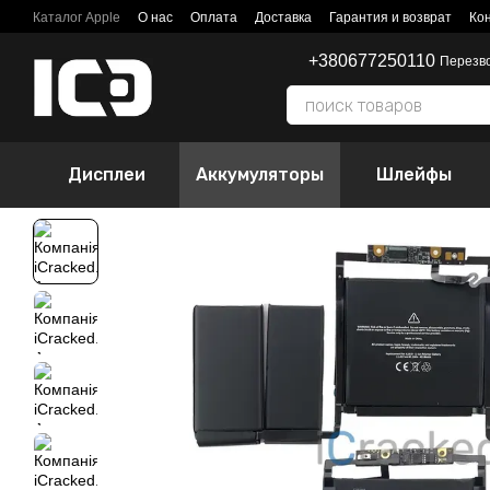
Перейти к основному контенту
Каталог Apple
О нас
Оплата
Доставка
Гарантия и возврат
Ко
+380677250110
Перезв
Дисплеи
Аккумуляторы
Шлейфы