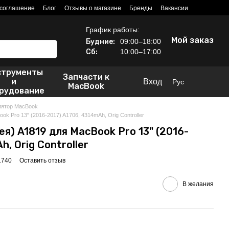
 соглашение
Блог
Отзывы о магазине
Бренды
Вакансии
График работы:
Мой заказ
Будние:
09:00–18:00
Сб:
10:00–17:00
струменты
Запчасти к
и
Вход
Рус
MacBook
рудование
лятор MacBook
k Pro 13" (2016-2017) A1706, 4314mAh, Orig Controller
я) A1819 для MacBook Pro 13" (2016-
, Orig Controller
1740
Оставить отзыв
В желания