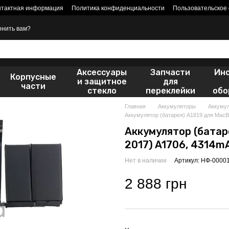
нтактная информация
Политика конфиденциальности
Пользовательское
онить вам?
Аксессуары
Запчасти
Ин
Корпусные
и защитное
для
части
стекло
переклейки
обо
Главная
Аккумуляторы
Аккуму
Аккумулятор (батарея) A1819 для MacBoo
Аккумулятор (батаре
2017) A1706, 4314mAh
Нет в наличии
Артикул: НФ-0000
2 888 грн