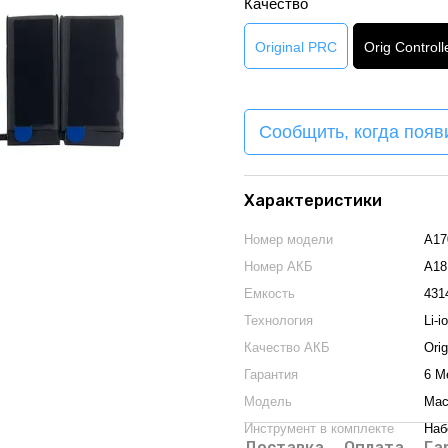
Качество
Original PRC
Orig Controll
Сообщить, когда появ
Характеристики
Номер модели
A17
Номер АКБ
A18
Емкость
431
Технология
Li-i
Качество АКБ
Orig
Гарантия
6 М
Модель
Mac
Инструмент в комплекте
Наб
Доставка
Оплата
Га