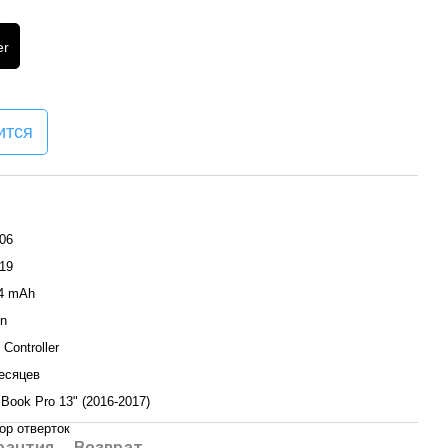
er
ится
06
19
4 mAh
on
 Controller
есяцев
Book Pro 13" (2016-2017)
ор отверток
рантия
Возврат