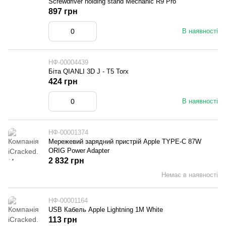
Screwdriver holding stand Mechanic R9 Pro
897 грн
В наявності
НФ-00004439
Біта QIANLI 3D J - T5 Torx
424 грн
В наявності
НФ-00001374
Мережевий зарядний пристрій Apple TYPE-C 87W
ORIG Power Adapter
2 832 грн
Немає в наявності
НФ-00001164
USB Кабель Apple Lightning 1M White
113 грн