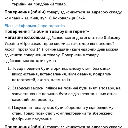
терміни на придбаний товар.
Повернення (обмін)
товару здійснюється за адресою складу
компанії - м. Київ, вул. Є.Коновальця 34-А
Більше інформації про гарантію
Повернення та обмін товару в інтернет-
магазині icd.com.ua
здійснюється згідно зі статтею 9 Закону
України «Про захист прав споживачів», якщо він належної
якості, протягом 14 (чотирнадцяти) календарних днів можна
здійснити повернення товару. Повернення товару
здійснюється за таких умов:
Товар повинен бути в оригінальному стані без ознак
використання, встановлення, вклеювання, подряпин,
потертостей, сколів, плям та ін.
Заводські захисні плівки не повинні бути зняті з товару, на
запчастинах не повинно бути слідів клею та інших ознак
самостійного ремонту.
Пакування товару має бути збережена у відповідному
стані. Товар повністю укомплектований та збережено
фабричне пакування.
Повернення (обмін)
товару здійснюється за адресою складу