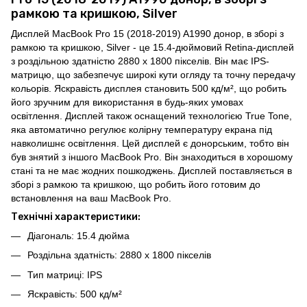
рамкою та кришкою, Silver
Дисплей MacBook Pro 15 (2018-2019) A1990 донор, в зборі з
рамкою та кришкою, Silver - це 15.4-дюймовий Retina-дисплей
з роздільною здатністю 2880 x 1800 пікселів. Він має IPS-
матрицю, що забезпечує широкі кути огляду та точну передачу
кольорів. Яскравість дисплея становить 500 кд/м², що робить
його зручним для використання в будь-яких умовах
освітлення. Дисплей також оснащений технологією True Tone,
яка автоматично регулює колірну температуру екрана під
навколишнє освітлення. Цей дисплей є донорським, тобто він
був знятий з іншого MacBook Pro. Він знаходиться в хорошому
стані та не має жодних пошкоджень. Дисплей поставляється в
зборі з рамкою та кришкою, що робить його готовим до
встановлення на ваш MacBook Pro.
Технічні характеристики:
Діагональ: 15.4 дюйма
Роздільна здатність: 2880 x 1800 пікселів
Тип матриці: IPS
Яскравість: 500 кд/м²