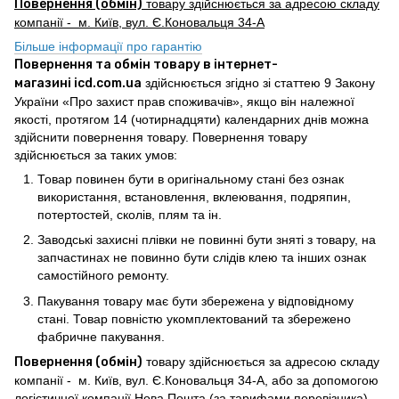
Повернення (обмін)
товару здійснюється за адресою складу
компанії - м. Київ, вул. Є.Коновальця 34-А
Більше інформації про гарантію
Повернення та обмін товару в інтернет-
магазині icd.com.ua
здійснюється згідно зі статтею 9 Закону
України «Про захист прав споживачів», якщо він належної
якості, протягом 14 (чотирнадцяти) календарних днів можна
здійснити повернення товару. Повернення товару
здійснюється за таких умов:
Товар повинен бути в оригінальному стані без ознак
використання, встановлення, вклеювання, подряпин,
потертостей, сколів, плям та ін.
Заводські захисні плівки не повинні бути зняті з товару, на
запчастинах не повинно бути слідів клею та інших ознак
самостійного ремонту.
Пакування товару має бути збережена у відповідному
стані. Товар повністю укомплектований та збережено
фабричне пакування.
Повернення (обмін)
товару здійснюється за адресою складу
компанії - м. Київ, вул. Є.Коновальця 34-А, або за допомогою
логістичної компанії Нова Пошта (за тарифами перевізника).