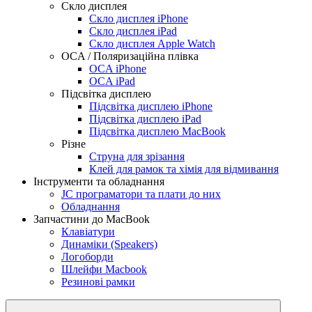
Скло дисплея
Скло дисплея iPhone
Скло дисплея iPad
Скло дисплея Apple Watch
OCA / Поляризаційна плівка
OCA iPhone
OCA iPad
Підсвітка дисплею
Підсвітка дисплею iPhone
Підсвітка дисплею iPad
Підсвітка дисплею MacBook
Різне
Струна для зрізання
Клей для рамок та хімія для відмивання
Інструменти та обладнання
JC програматори та плати до них
Обладнання
Запчастини до MacBook
Клавіатури
Динаміки (Speakers)
Логоборди
Шлейфи Macbook
Резинові рамки