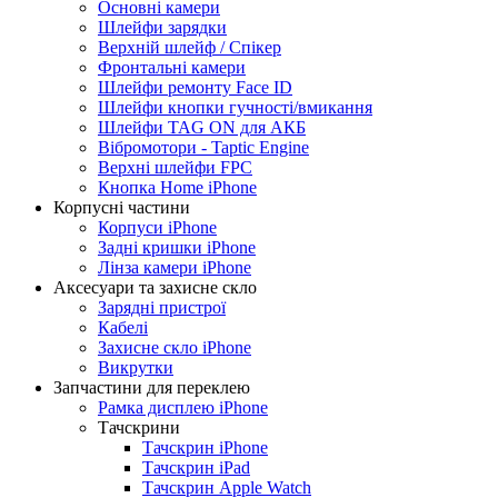
Основні камери
Шлейфи зарядки
Верхній шлейф / Спікер
Фронтальні камери
Шлейфи ремонту Face ID
Шлейфи кнопки гучності/вмикання
Шлейфи TAG ON для АКБ
Вібромотори - Taptic Engine
Верхні шлейфи FPC
Кнопка Home iPhone
Корпусні частини
Корпуси iPhone
Задні кришки iPhone
Лінза камери iPhone
Аксесуари та захисне скло
Зарядні пристрої
Кабелі
Захисне скло iPhone
Викрутки
Запчастини для переклею
Рамка дисплею iPhone
Тачскрини
Тачскрин iPhone
Тачскрин iPad
Тачскрин Apple Watch