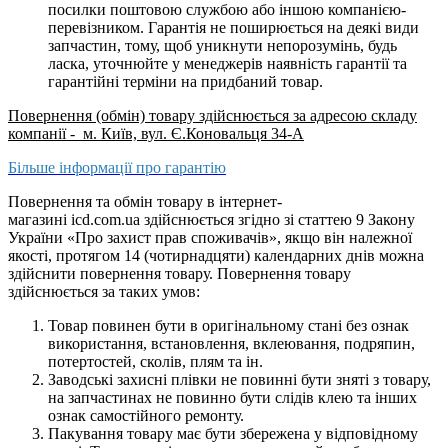
посилки поштовою службою або іншою компанією-
перевізником. Гарантія не поширюється на деякі види
запчастин, тому, щоб уникнути непорозумінь, будь
ласка, уточнюйте у менеджерів наявність гарантії та
гарантійні терміни на придбаний товар.
Повернення (обмін)
товару здійснюється за адресою складу
компанії - м. Київ, вул. Є.Коновальця 34-А
Більше інформації про гарантію
Повернення та обмін товару в інтернет-
магазині icd.com.ua
здійснюється згідно зі статтею 9 Закону
України «Про захист прав споживачів», якщо він належної
якості, протягом 14 (чотирнадцяти) календарних днів можна
здійснити повернення товару. Повернення товару
здійснюється за таких умов:
Товар повинен бути в оригінальному стані без ознак
використання, встановлення, вклеювання, подряпин,
потертостей, сколів, плям та ін.
Заводські захисні плівки не повинні бути зняті з товару,
на запчастинах не повинно бути слідів клею та інших
ознак самостійного ремонту.
Пакування товару має бути збережена у відповідному