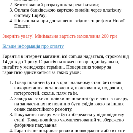
Безготівковий розрахунок за реквізитами;
Оплата банківською карткою онлайн через платіжну
систему LiqPay;
Післяоплата
при доставленні згідно з тарифами Нової
Пошти;
Зверніть увагу! Мінімальна вартість замовлення 200 грн
Більше інформація про оплату
Гарантія в інтернет-магазині icd.com.ua
надається, строком від
14 днів до 1 року. Гарантія на кожен товар індивідуальна,
питайте у менеджера терміни.. Повернення товару за
гарантією здійснюється за таких умов:
Товар повинен бути в оригінальному стані без ознак
використання, встановлення, вклеювання, подряпин,
потертостей, сколів, плям та ін.
Заводські захисні плівки не повинні бути зняті з товару,
на запчастинах не повинно бути слідів клею та інших
ознак самостійного ремонту.
Пакування товару має бути збережена у відповідному
стані. Товар повністю укомплектований та збережено
фабричне пакування.
Гарантія не покриває ризики пошкодження або втрати