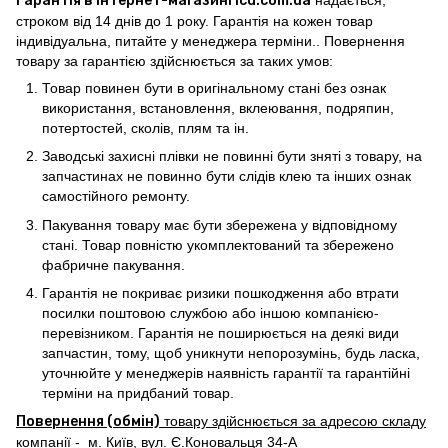
Гарантія в інтернет-магазині icd.com.ua
строком від 14 днів до 1 року. Гарантія на кожен товар
індивідуальна, питайте у менеджера терміни.. Повернення
товару за гарантією здійснюється за таких умов:
Товар повинен бути в оригінальному стані без ознак
використання, встановлення, вклеювання, подряпин,
потертостей, сколів, плям та ін.
Заводські захисні плівки не повинні бути зняті з товару, на
запчастинах не повинно бути слідів клею та інших ознак
самостійного ремонту.
Пакування товару має бути збережена у відповідному
стані. Товар повністю укомплектований та збережено
фабричне пакування.
Гарантія не покриває ризики пошкодження або втрати
посилки поштовою службою або іншою компанією-
перевізником. Гарантія не поширюється на деякі види
запчастин, тому, щоб уникнути непорозумінь, будь ласка,
уточнюйте у менеджерів наявність гарантії та гарантійні
терміни на придбаний товар.
Повернення (обмін)
товару здійснюється за адресою складу
компанії - м. Київ, вул. Є.Коновальця 34-А