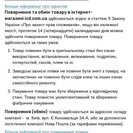
Більше інформації про гарантію
Повернення та обмін товару в інтернет-
магазині icd.com.ua
здійснюється згідно зі статтею 9 Закону
України «Про захист прав споживачів», якщо він належної
якості, протягом 14 (чотирнадцяти) календарних днів можна
здійснити повернення товару. Повернення товару
здійснюється за таких умов:
Товар повинен бути в оригінальному стані без ознак
використання, встановлення, вклеювання, подряпин,
потертостей, сколів, плям та ін.
Заводські захисні плівки не повинні бути зняті з товару, на
запчастинах не повинно бути слідів клею та інших ознак
самостійного ремонту.
Пакування товару має бути збережена у відповідному
стані. Товар повністю укомплектований та збережено
фабричне пакування.
Повернення (обмін)
товару здійснюється за адресою складу
компанії - м. Київ, вул. Є.Коновальця 34-А, або за допомогою
логістичної компанії Нова Пошта (за тарифами перевізника).
Більше інформації про повернення товару