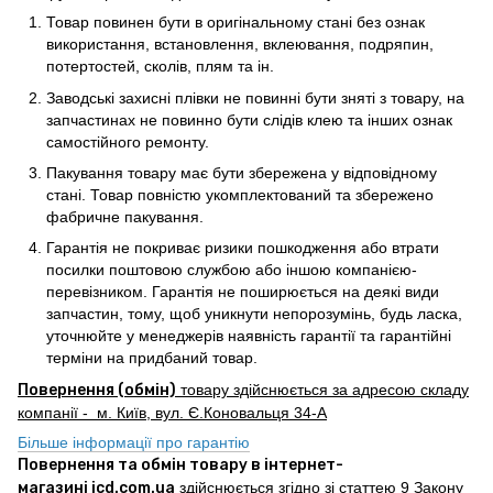
Товар повинен бути в оригінальному стані без ознак
використання, встановлення, вклеювання, подряпин,
потертостей, сколів, плям та ін.
Заводські захисні плівки не повинні бути зняті з товару, на
запчастинах не повинно бути слідів клею та інших ознак
самостійного ремонту.
Пакування товару має бути збережена у відповідному
стані. Товар повністю укомплектований та збережено
фабричне пакування.
Гарантія не покриває ризики пошкодження або втрати
посилки поштовою службою або іншою компанією-
перевізником. Гарантія не поширюється на деякі види
запчастин, тому, щоб уникнути непорозумінь, будь ласка,
уточнюйте у менеджерів наявність гарантії та гарантійні
терміни на придбаний товар.
Повернення (обмін)
товару здійснюється за адресою складу
компанії - м. Київ, вул. Є.Коновальця 34-А
Більше інформації про гарантію
Повернення та обмін товару в інтернет-
магазині icd.com.ua
здійснюється згідно зі статтею 9 Закону