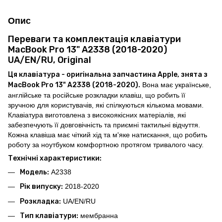
Опис
Переваги та комплектація клавіатури
MacBook Pro 13" A2338 (2018-2020)
UA/EN/RU, Original
Ця клавіатура - оригінальна запчастина Apple, знята з
MacBook Pro 13" A2338 (2018-2020).
Вона має українське,
англійське та російське розкладки клавіш, що робить її
зручною для користувачів, які спілкуються кількома мовами.
Клавіатура виготовлена з високоякісних матеріалів, які
забезпечують її довговічність та приємні тактильні відчуття.
Кожна клавіша має чіткий хід та м'яке натискання, що робить
роботу за ноутбуком комфортною протягом тривалого часу.
Технічні характеристики:
Модель:
A2338
Рік випуску:
2018-2020
Розкладка:
UA/EN/RU
Тип клавіатури:
мембранна