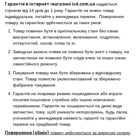
Гарантія в інтернет-магазині icd.com.ua
надається,
строком від 14 днів до 1 року. Гарантія на кожен товар
індивідуальна, питайте у менеджера терміни.. Повернення
товару за гарантією здійснюється за таких умов:
Товар повинен бути в оригінальному стані без ознак
використання, встановлення, вклеювання, подряпин,
потертостей, сколів, плям та ін.
Заводські захисні плівки не повинні бути зняті з товару, на
запчастинах не повинно бути слідів клею та інших ознак
самостійного ремонту.
Пакування товару має бути збережена у відповідному
стані. Товар повністю укомплектований та збережено
фабричне пакування.
Гарантія не покриває ризики пошкодження або втрати
посилки поштовою службою або іншою компанією-
перевізником. Гарантія не поширюється на деякі види
запчастин, тому, щоб уникнути непорозумінь, будь ласка,
уточнюйте у менеджерів наявність гарантії та гарантійні
терміни на придбаний товар.
Повернення (обмін)
товару здійснюється за адресою складу