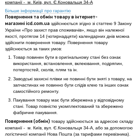
компанії - м. Київ, вул. Є.Коновальця 34-А
Більше інформації про гарантію
Повернення та обмін товару в інтернет-
магазині icd.com.ua
здійснюється згідно зі статтею 9 Закону
України «Про захист прав споживачів», якщо він належної
якості, протягом 14 (чотирнадцяти) календарних днів можна
здійснити повернення товару. Повернення товару
здійснюється за таких умов:
Товар повинен бути в оригінальному стані без ознак
використання, встановлення, вклеювання, подряпин,
потертостей, сколів, плям та ін.
Заводські захисні плівки не повинні бути зняті з товару, на
запчастинах не повинно бути слідів клею та інших ознак
самостійного ремонту.
Пакування товару має бути збережена у відповідному
стані. Товар повністю укомплектований та збережено
фабричне пакування.
Повернення (обмін)
товару здійснюється за адресою складу
компанії - м. Київ, вул. Є.Коновальця 34-А, або за допомогою
логістичної компанії Нова Пошта (за тарифами перевізника).