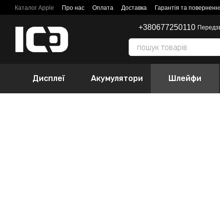
Перейти до основного контенту
Каталог Apple
Про нас
Оплата
Доставка
Гарантія та поверненн
+380677250110
Передз
Дисплеї
Акумулятори
Шлейфи