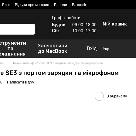
Блог
Відгуки про магазин
Бренди
Вакансії
Графік роботи:
Мій кошик
Будні:
09:00–18:00
Сб:
10:00–17:00
нструменти
Запчастини
та
Вхід
Укр
до MacBook
бладнання
дки
Нижній шлейф iPhone SE3 з портом зарядки та мікрофоном
e SE3 з портом зарядки та мікрофоном
60
Написати відгук
В обраному