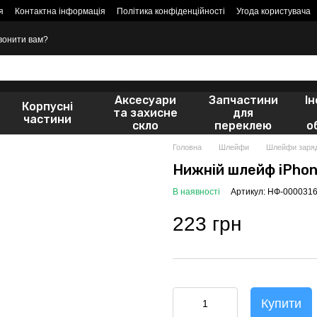
я
Контактна інформація
Політика конфіденційності
Угода користувача
вонити вам?
Аксесуари
Запчастини
І
Корпусні
та захисне
для
частини
скло
переклею
о
Головна
Шлейфи
Шлейфи заря
Нижній шлейф iPhon
В наявності
Артикул: НФ-000031
223 грн
Купити