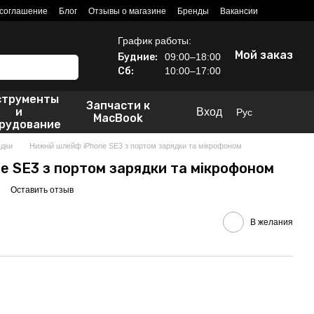
 соглашение
Блог
Отзывы о магазине
Бренды
Вакансии
График работы:
Мой заказ
Будние:
09:00–18:00
Сб:
10:00–17:00
струменты
Запчасти к
и
Вход
Рус
MacBook
рудование
дки
Нижній шлейф iPhone SE3 з портом зарядки та мікрофоном
e SE3 з портом зарядки та мікрофоном
Оставить отзыв
В желания