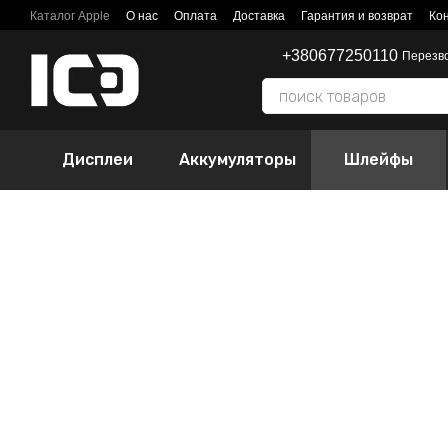
Перейти к основному контенту
Каталог Apple
О нас
Оплата
Доставка
Гарантия и возврат
Ко
+380677250110
Перезв
Дисплеи
Аккумуляторы
Шлейфы