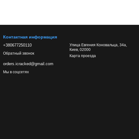
Контактная информация
+380677250110
Улица Евгения Коновальца, 34а,
Киев, 02000
Обратный звонок
Карта проезда
orders.icracked@gmail.com
Мы в соцсетях