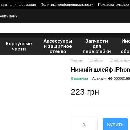
нтактная информация
Политика конфиденциальности
Пользовательское
онить вам?
Аксессуары
Запчасти
Ин
Корпусные
и защитное
для
части
стекло
переклейки
обо
Главная
Шлейфы
Шлейфы заря
Нижній шлейф iPhon
В наличии
Артикул: НФ-00003160
223 грн
Купить