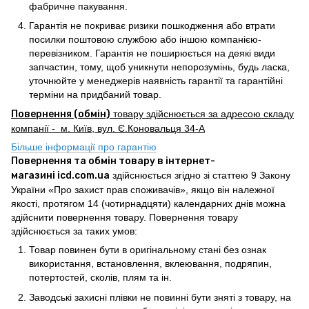
фабричне пакування.
Гарантія не покриває ризики пошкодження або втрати
посилки поштовою службою або іншою компанією-
перевізником. Гарантія не поширюється на деякі види
запчастин, тому, щоб уникнути непорозумінь, будь ласка,
уточнюйте у менеджерів наявність гарантії та гарантійні
терміни на придбаний товар.
Повернення (обмін)
товару здійснюється за адресою складу
компанії - м. Київ, вул. Є.Коновальця 34-А
Більше інформації про гарантію
Повернення та обмін товару в інтернет-
магазині icd.com.ua
здійснюється згідно зі статтею 9 Закону
України «Про захист прав споживачів», якщо він належної
якості, протягом 14 (чотирнадцяти) календарних днів можна
здійснити повернення товару. Повернення товару
здійснюється за таких умов:
Товар повинен бути в оригінальному стані без ознак
використання, встановлення, вклеювання, подряпин,
потертостей, сколів, плям та ін.
Заводські захисні плівки не повинні бути зняті з товару, на