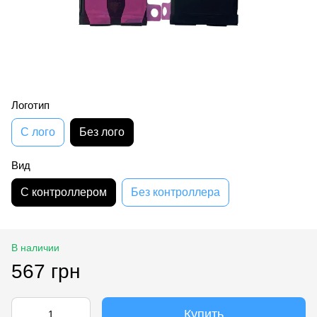
Логотип
С лого
Без лого
Вид
С контроллером
Без контроллера
В наличии
567 грн
Купить