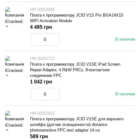
НФ-00003088
Плата к программатору JCID V1S Pro BGA14X15
WIFI Activation Module
4 485 грн
В наличии
НФ-00002723
Плата к программатору JCID V1SE iPad Screen
Repair Adaptor, 4 R&W FRCs, 8-контактное
соединение FPC
1 042 грн
В наличии
НФ-00002822
Плата к программатору JCID V1SE для верхнего
шлейфа (датчик освещенности) distance
photosensitive FPC test adaptor 14 се
589 грн