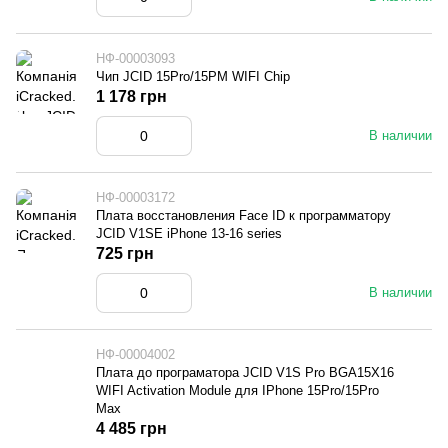
НФ-00003093
Чип JCID 15Pro/15PM WIFI Chip
1 178 грн
В наличии
НФ-00003172
Плата восстановления Face ID к программатору
JCID V1SE iPhone 13-16 series
725 грн
В наличии
НФ-00004002
Плата до програматора JCID V1S Pro BGA15X16
WIFI Activation Module для IPhone 15Pro/15Pro
Max
4 485 грн