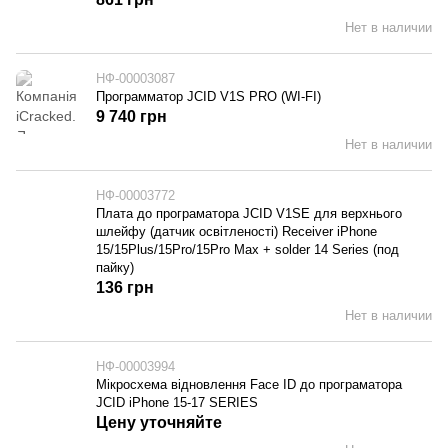
Нет в наличии
НФ-00003087
Программатор JCID V1S PRO (WI-FI)
9 740 грн
Нет в наличии
НФ-00003772
Плата до програматора JCID V1SE для верхнього
шлейфу (датчик освітленості) Receiver iPhone
15/15Plus/15Pro/15Pro Max + solder 14 Series (под
пайку)
136 грн
Нет в наличии
НФ-00003994
Мікросхема відновлення Face ID до програматора
JCID iPhone 15-17 SERIES
Цену уточняйте