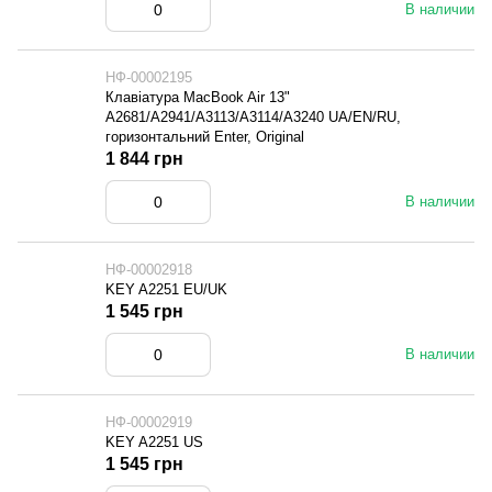
В наличии
НФ-00002195
Клавіатура MacBook Air 13"
A2681/A2941/A3113/A3114/A3240 UA/EN/RU,
горизонтальний Enter, Original
1 844 грн
В наличии
НФ-00002918
KEY A2251 EU/UK
1 545 грн
В наличии
НФ-00002919
KEY A2251 US
1 545 грн