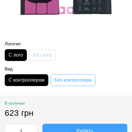
Логотип
С лого
Без лого
Вид
С контроллером
Без контроллера
В наличии
623 грн
Купить