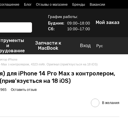
 соглашение
Блог
Отзывы о магазине
Бренды
Вакансии
График работы:
Мой заказ
Будние:
09:00–18:00
Сб:
10:00–17:00
струменты
Запчасти к
и
Вход
Рус
MacBook
рудование
ятор iPhone
 Max з контролером, 4323 mAh. Оригінал (прив'язується на 18 iOS)
) для iPhone 14 Pro Max з контролером,
(прив'язується на 18 iOS)
2965
Оставить отзыв
В желания