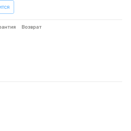
ится
рантия
Возврат