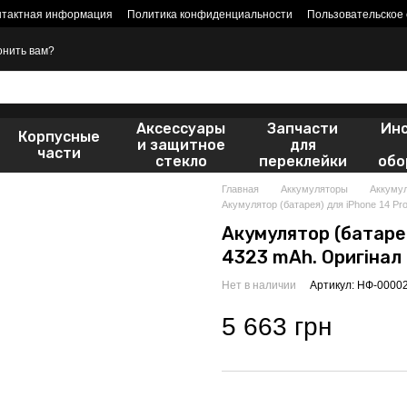
нтактная информация
Политика конфиденциальности
Пользовательское
онить вам?
Аксессуары
Запчасти
Ин
Корпусные
и защитное
для
части
стекло
переклейки
обо
Главная
Аккумуляторы
Аккумул
Акумулятор (батарея) для iPhone 14 Pro
Акумулятор (батарея
4323 mAh. Оригінал 
Нет в наличии
Артикул: НФ-0000
5 663 грн