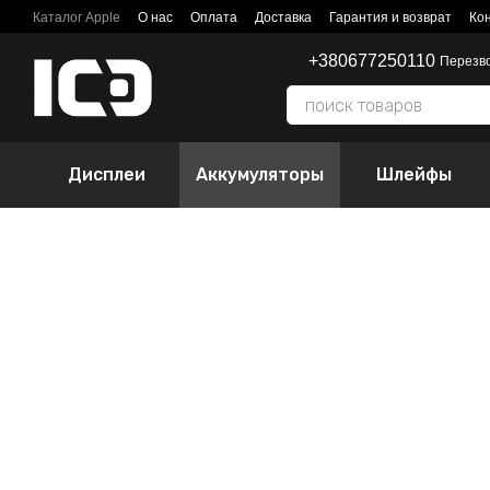
Перейти к основному контенту
Каталог Apple
О нас
Оплата
Доставка
Гарантия и возврат
Ко
+380677250110
Перезв
Дисплеи
Аккумуляторы
Шлейфы