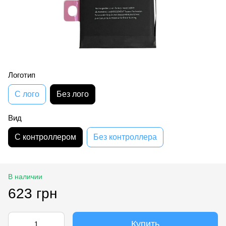
Логотип
С лого
Без лого
Вид
С контроллером
Без контроллера
В наличии
623 грн
Купить