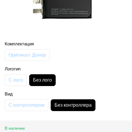
Комплектация
Оригинал. Донор
Логотип
С лого
Без лого
Вид
С контроллером
Без контроллера
В наличии