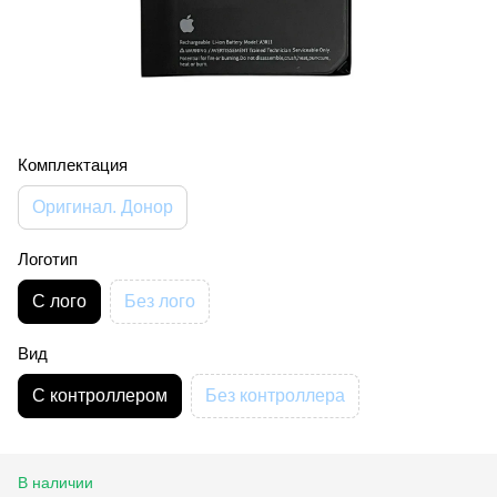
Комплектация
Оригинал. Донор
Логотип
С лого
Без лого
Вид
С контроллером
Без контроллера
В наличии