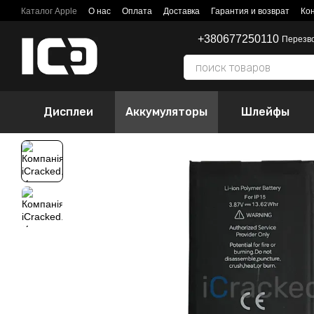
Перейти к основному контенту
Каталог Apple
О нас
Оплата
Доставка
Гарантия и возврат
Ко
+380677250110
Перезв
Дисплеи
Аккумуляторы
Шлейфы