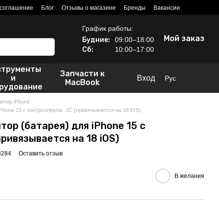
 соглашение
Блог
Отзывы о магазине
Бренды
Вакансии
График работы:
Мой заказ
Будние:
09:00–18:00
Сб:
10:00–17:00
струменты
Запчасти к
и
Вход
Рус
MacBook
рудование
ятор iPhone
Phone 15 с контроллером. JC (привязывается на 18 iOS)
ор (батарея) для iPhone 15 с
ривязывается на 18 iOS)
3284
Оставить отзыв
В желания