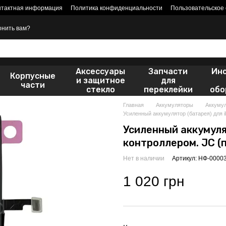
нтактная информация
Политика конфиденциальности
Пользовательское
онить вам?
Аксессуары
Запчасти
Ин
Корпусные
и защитное
для
части
стекло
переклейки
обо
Главная
Аккумуляторы
Аккумул
Усиленный аккумулятор (батарея) для i
Усиленный аккумулят
контроллером. JC (п
Нет в наличии
Артикул: НФ-0000
1 020 грн