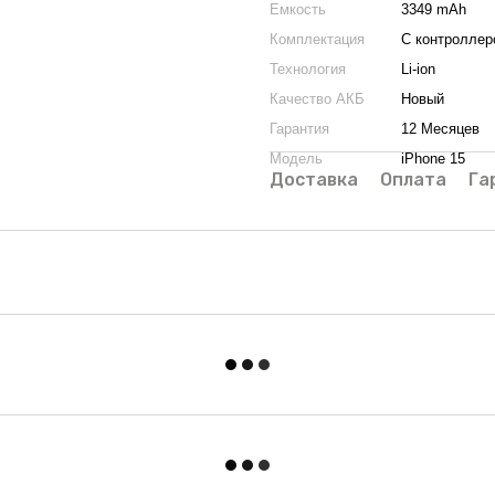
Емкость
3349 mAh
Комплектация
С контроллер
Технология
Li-ion
Качество АКБ
Новый
Гарантия
12 Месяцев
Модель
iPhone 15
Доставка
Оплата
Га