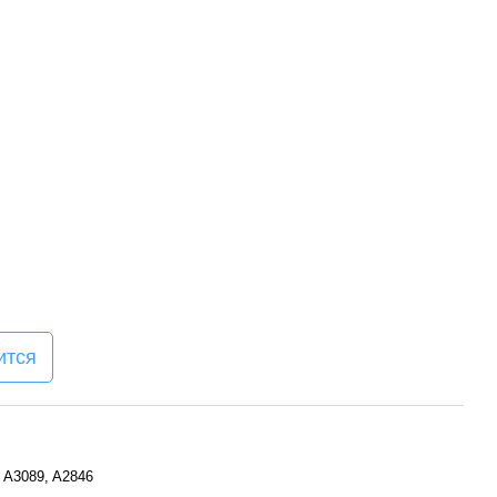
ится
 A3089, A2846