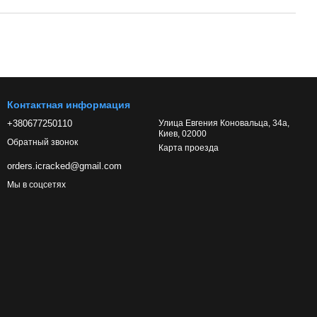
Контактная информация
+380677250110
Улица Евгения Коновальца, 34а,
Киев, 02000
Обратный звонок
Карта проезда
orders.icracked@gmail.com
Мы в соцсетях