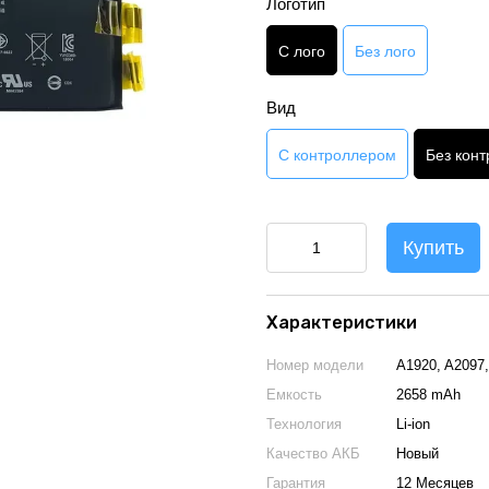
Логотип
С лого
Без лого
Вид
С контроллером
Без кон
Купить
Характеристики
Номер модели
A1920, A2097,
Емкость
2658 mAh
Технология
Li-ion
Качество АКБ
Новый
Гарантия
12 Месяцев