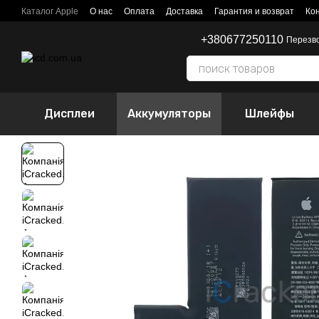
Перейти к основному контенту
Каталог Apple
О нас
Оплата
Доставка
Гарантия и возврат
Ко
+380677250110
Перезв
Дисплеи
Аккумуляторы
Шлейфы