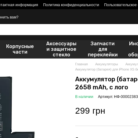
нтактная информация
Политика конфиденциальности
Пользовательское
онить вам?
Аксессуары
Запчасти
Ин
Корпусные
и защитное
для
части
стекло
переклейки
обо
Главная
Аккумуляторы
Аккумул
Аккумулятор (батарея) для iPhone XS б
Аккумулятор (батаре
2658 mAh, с лого
В наличии
Артикул: НФ-00002383
299 грн