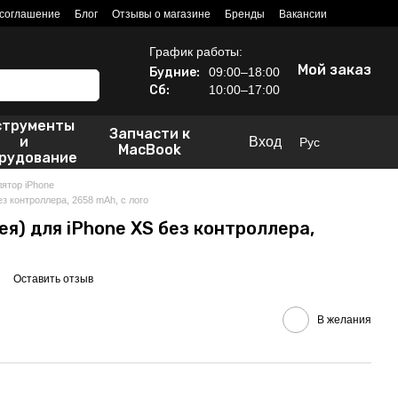
 соглашение
Блог
Отзывы о магазине
Бренды
Вакансии
График работы:
Мой заказ
Будние:
09:00–18:00
Сб:
10:00–17:00
струменты
Запчасти к
и
Вход
Рус
MacBook
рудование
ятор iPhone
ез контроллера, 2658 mAh, с лого
я) для iPhone XS без контроллера,
Оставить отзыв
В желания