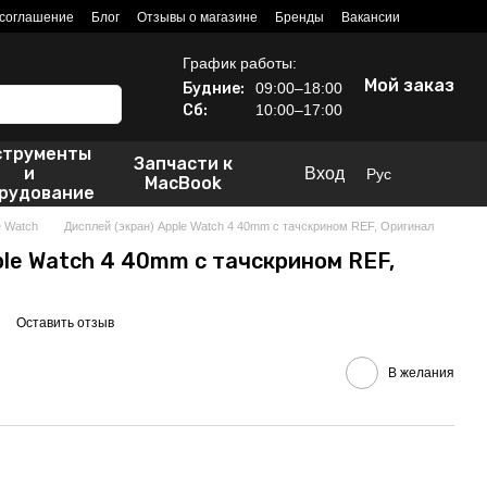
 соглашение
Блог
Отзывы о магазине
Бренды
Вакансии
График работы:
Мой заказ
Будние:
09:00–18:00
Сб:
10:00–17:00
струменты
Запчасти к
и
Вход
Рус
MacBook
рудование
e Watch
Дисплей (экран) Apple Watch 4 40mm с тачскрином REF, Оригинал
ple Watch 4 40mm с тачскрином REF,
Оставить отзыв
В желания