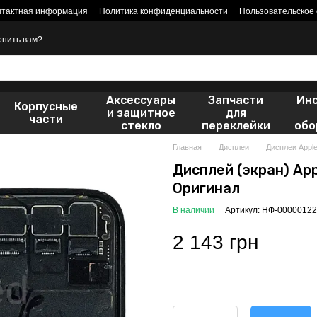
нтактная информация
Политика конфиденциальности
Пользовательское
онить вам?
Аксессуары
Запчасти
Ин
Корпусные
и защитное
для
части
стекло
переклейки
обо
Главная
Дисплеи
Дисплеи Appl
Дисплей (экран) Ap
Оригинал
В наличии
Артикул: НФ-00000122
2 143 грн