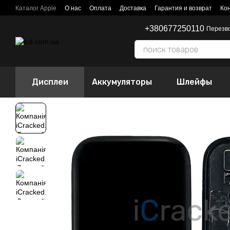
Перейти к основному контенту
Каталог Apple
О нас
Оплата
Доставка
Гарантия и возврат
Ко
+380677250110
Перезв
Дисплеи
Аккумуляторы
Шлейфы