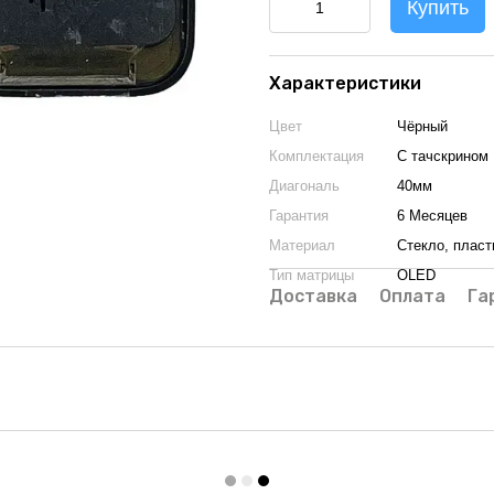
Купить
Характеристики
Цвет
Чёрный
Комплектация
С тачскрином
Диагональ
40мм
Гарантия
6 Месяцев
Материал
Стекло, пласт
Тип матрицы
OLED
Доставка
Оплата
Га