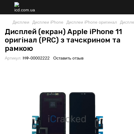
Дисплеи
Дисплеи iPhone
Дисплеи iPhone оригинал
Диспле
Дисплей (екран) Apple iPhone 11
оригінал (PRC) з тачскрином та
рамкою
Артикул:
НФ-00002222
Оставить отзыв