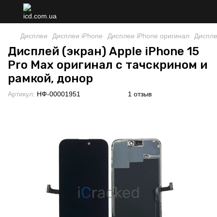
Дисплеи
Дисплеи iPhone
Дисплеи iPhone оригинал
Диспле
Дисплей (экран) Apple iPhone 15
Pro Max оригинал с тачскрином и
рамкой, донор
Артикул:
НФ-00001951
1 отзыв