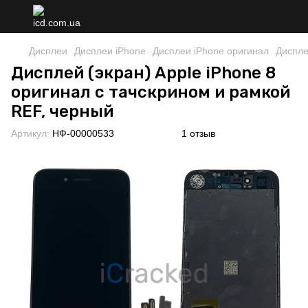
Дисплеи
Дисплеи iPhone
Дисплеи iPhone оригинал
Диспле
Дисплей (экран) Apple iPhone 8
оригинал с тачскрином и рамкой
REF, черный
Артикул:
НФ-00000533
1 отзыв