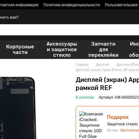
нтактная информация
Политика конфиденциальности
Пользовательское
онить вам?
Аксессуары
Запчасти
Ин
Корпусные
и защитное
для
части
стекло
переклейки
обо
Главная
Дисплеи
Дисплеи iPho
Дисплей (экран) Apple iPhone XR ориги
Дисплей (экран) App
рамкой REF
В наличии
Артикул: НФ-00000022
Подарок
Защитное стекло 1
62 грн
бесплатн