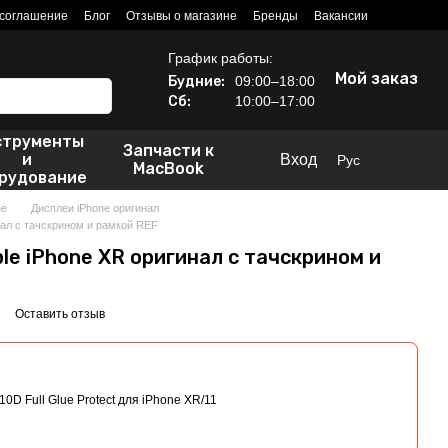
 соглашение
Блог
Отзывы о магазине
Бренды
Вакансии
График работы:
Мой заказ
Будние:
09:00–18:00
Сб:
10:00–17:00
струменты
Запчасти к
и
Вход
Рус
MacBook
рудование
ne
Дисплеи iPhone оригинал
нал с тачскрином и рамкой REF
le iPhone XR оригинал с тачскрином и
Оставить отзыв
0D Full Glue Protect для iPhone XR/11
о