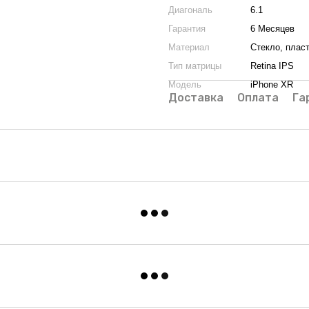
Диагональ
6.1
Гарантия
6 Месяцев
Материал
Стекло, плас
Тип матрицы
Retina IPS
Модель
iPhone XR
Доставка
Оплата
Га