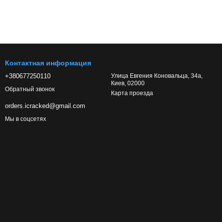
Контактная информация
+380677250110
Улица Евгения Коновальца, 34а,
Киев, 02000
Обратный звонок
Карта проезда
orders.icracked@gmail.com
Мы в соцсетях