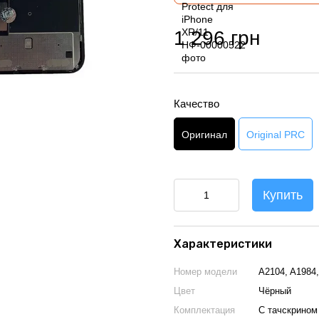
1 296 грн
Качество
Оригинал
Original PRC
Купить
Характеристики
Номер модели
A2104, A1984,
Цвет
Чёрный
Комплектация
С тачскрином