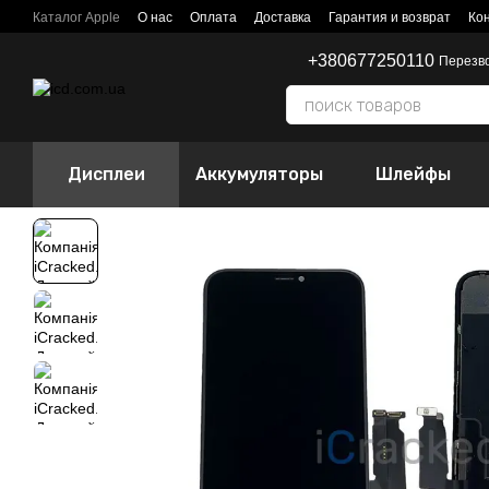
Перейти к основному контенту
Каталог Apple
О нас
Оплата
Доставка
Гарантия и возврат
Ко
+380677250110
Перезв
Дисплеи
Аккумуляторы
Шлейфы