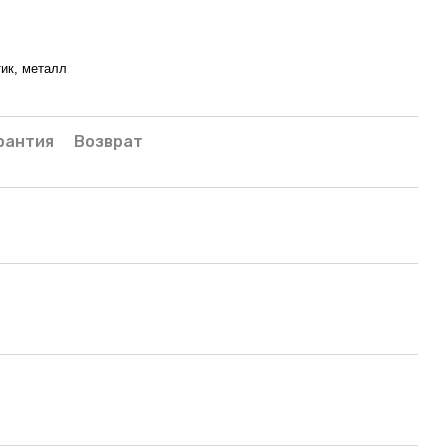
тик, металл
рантия
Возврат