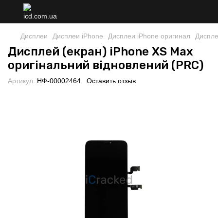
Дисплеи
Дисплеи iPhone
Дисплеи iPhone оригинал
Диспле
Дисплей (екран) iPhone XS Max
оригінальний відновлений (PRC)
Артикул:
НФ-00002464
Оставить отзыв