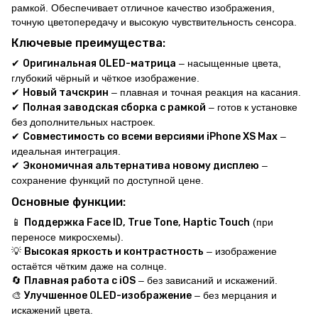
рамкой. Обеспечивает отличное качество изображения,
точную цветопередачу и высокую чувствительность сенсора.
Ключевые преимущества:
✔
Оригинальная OLED-матрица
– насыщенные цвета,
глубокий чёрный и чёткое изображение.
✔
Новый тачскрин
– плавная и точная реакция на касания.
✔
Полная заводская сборка с рамкой
– готов к установке
без дополнительных настроек.
✔
Совместимость со всеми версиями iPhone XS Max
–
идеальная интеграция.
✔
Экономичная альтернатива новому дисплею
–
сохранение функций по доступной цене.
Основные функции:
📱
Поддержка Face ID, True Tone, Haptic Touch
(при
переносе микросхемы).
💡
Высокая яркость и контрастность
– изображение
остаётся чётким даже на солнце.
🔄
Плавная работа с iOS
– без зависаний и искажений.
🎨
Улучшенное OLED-изображение
– без мерцания и
искажений цвета.