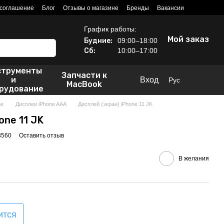
 соглашение
Блог
Отзывы о магазине
Бренды
Вакансии
График работы:
Мой заказ
Будние:
09:00–18:00
Сб:
10:00–17:00
струменты
Запчасти к
и
Вход
Рус
MacBook
рудование
ne
Дисплеи iPhone AAA
Дисплей (экран) iPhone 11 JK
one 11 JK
3560
Оставить отзыв
В желания
ится