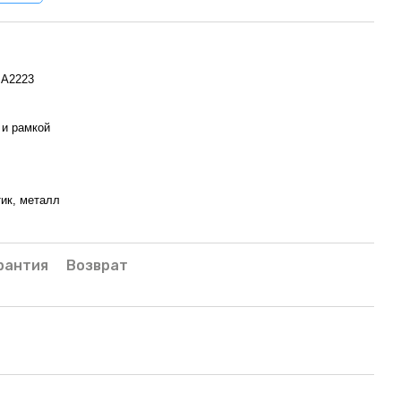
 A2223
 и рамкой
тик, металл
рантия
Возврат