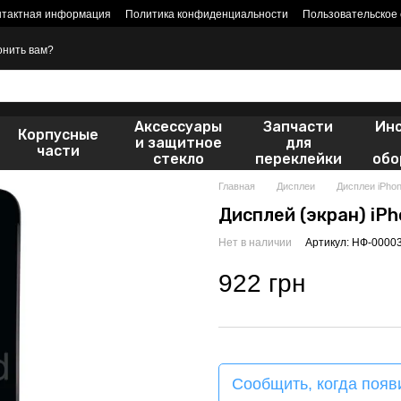
нтактная информация
Политика конфиденциальности
Пользовательское
онить вам?
Аксессуары
Запчасти
Ин
Корпусные
и защитное
для
части
стекло
переклейки
обо
Главная
Дисплеи
Дисплеи iPho
Дисплей (экран) iPh
Нет в наличии
Артикул: НФ-0000
922 грн
Сообщить, когда появ