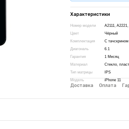
Характеристики
Номер модели
A2111, A2221,
Цвет
Чёрный
Комплектация
С тачскрином
Диагональ
6.1
Гарантия
1 Месяц
Материал
Стекло, плас
Тип матрицы
IPS
Модель
iPhone 11
Доставка
Оплата
Га