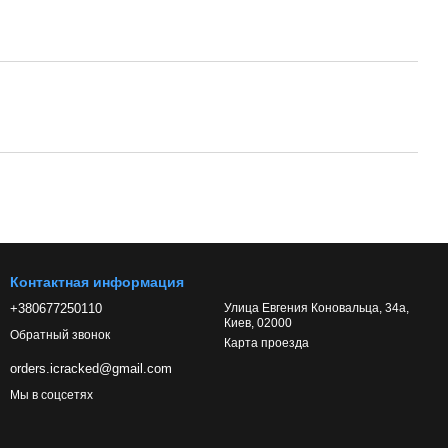
Контактная информация
+380677250110
Улица Евгения Коновальца, 34а,
Киев, 02000
Обратный звонок
Карта проезда
orders.icracked@gmail.com
Мы в соцсетях