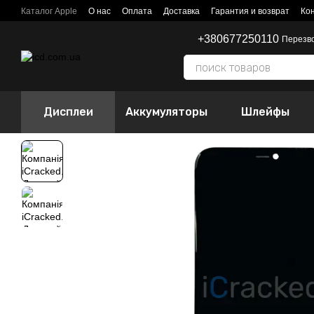
Перейти к основному контенту
Каталог Apple
О нас
Оплата
Доставка
Гарантия и возврат
Ко
+380677250110
Перезв
Дисплеи
Аккумуляторы
Шлейфы