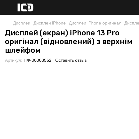
Дисплеи
Дисплеи iPhone
Дисплеи iPhone оригинал
Диспле
Дисплей (екран) iPhone 13 Pro
оригінал (відновлений) з верхнім
шлейфом
Артикул:
НФ-00003562
Оставить отзыв