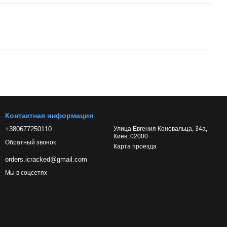
Контактная информация
+380677250110
Улица Евгения Коновальца, 34а,
Киев, 02000
Обратный звонок
Карта проезда
orders.icracked@gmail.com
Мы в соцсетях