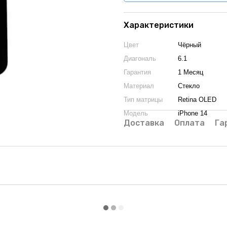
Характеристики
Цвет
Чёрный
Диагональ
6.1
Гарантия
1 Месяц
Материал
Стекло
Тип матрицы
Retina OLED
Модель
iPhone 14
Доставка
Оплата
Га