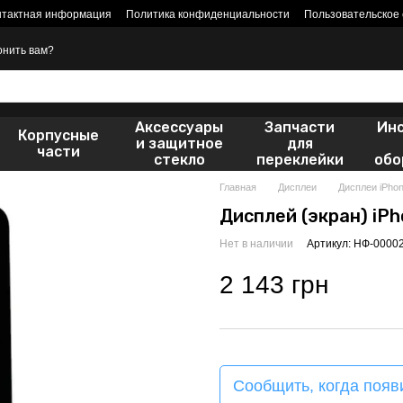
нтактная информация
Политика конфиденциальности
Пользовательское
онить вам?
Аксессуары
Запчасти
Ин
Корпусные
и защитное
для
части
стекло
переклейки
обо
Главная
Дисплеи
Дисплеи iPho
Дисплей (экран) iPh
Нет в наличии
Артикул: НФ-0000
2 143 грн
Сообщить, когда появ