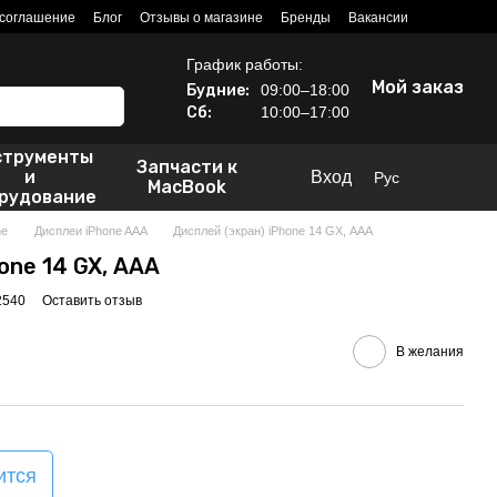
 соглашение
Блог
Отзывы о магазине
Бренды
Вакансии
График работы:
Мой заказ
Будние:
09:00–18:00
Сб:
10:00–17:00
струменты
Запчасти к
и
Вход
Рус
MacBook
рудование
ne
Дисплеи iPhone AAA
Дисплей (экран) iPhone 14 GX, ААА
one 14 GX, ААА
2540
Оставить отзыв
В желания
ится