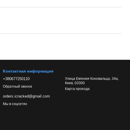
Контактная информация
+380677250110
Улица Евгения Коновальца, 34а,
Киев, 02000
Обратный звонок
Карта проезда
orders.icracked@gmail.com
Мы в соцсетях