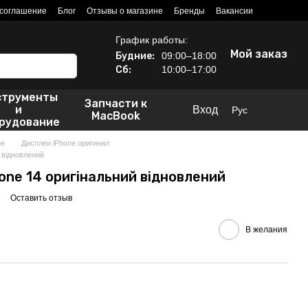
 соглашение
Блог
Отзывы о магазине
Бренды
Вакансии
График работы:
Мой заказ
Будние:
09:00–18:00
Сб:
10:00–17:00
струменты
Запчасти к
и
Вход
Рус
MacBook
рудование
ne
Дисплеи iPhone оригинал
 відновлений
one 14 оригінальний відновлений
Оставить отзыв
В желания