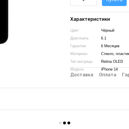
Характеристики
Цвет
Чёрный
Диагональ
6.1
Гарантия
6 Месяцев
Материал
Стекло, пласти
Тип матрицы
Retina OLED
Модель
iPhone 14
Доставка
Оплата
Га