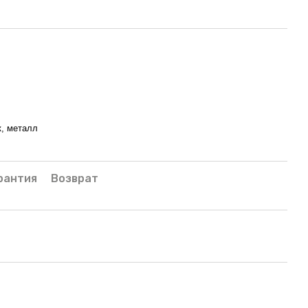
к, металл
рантия
Возврат