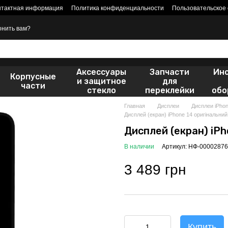
нтактная информация
Политика конфиденциальности
Пользовательское
онить вам?
Аксессуары
Запчасти
Ин
Корпусные
и защитное
для
части
стекло
переклейки
обо
Главная
Дисплеи
Дисплеи iPho
Дисплей (екран) iPhone 14 оригінальний
Дисплей (екран) iPh
В наличии
Артикул: НФ-00002876
3 489 грн
Купить