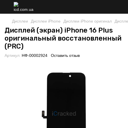
Дисплеи
Дисплеи iPhone
Дисплеи iPhone оригинал
Диспле
Дисплей (экран) iPhone 16 Plus
оригинальный восстановленный
(PRC)
Артикул:
НФ-00002924
Оставить отзыв