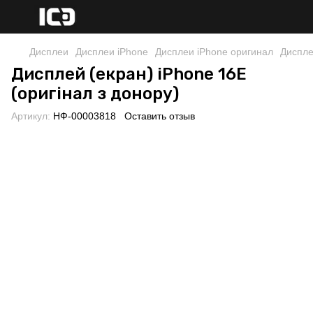
Дисплеи
Дисплеи iPhone
Дисплеи iPhone оригинал
Диспле
Дисплей (екран) iPhone 16E
(оригінал з донору)
Артикул:
НФ-00003818
Оставить отзыв