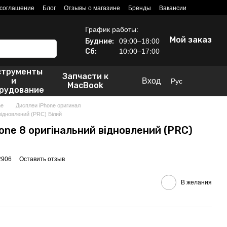
 соглашение
Блог
Отзывы о магазине
Бренды
Вакансии
График работы:
Мой заказ
Будние:
09:00–18:00
Сб:
10:00–17:00
струменты
Запчасти к
и
Вход
Рус
MacBook
рудование
ne
Дисплеи iPhone оригинал
відновлений (PRC) Білий
one 8 оригінальний відновлений (PRC)
2906
Оставить отзыв
В желания