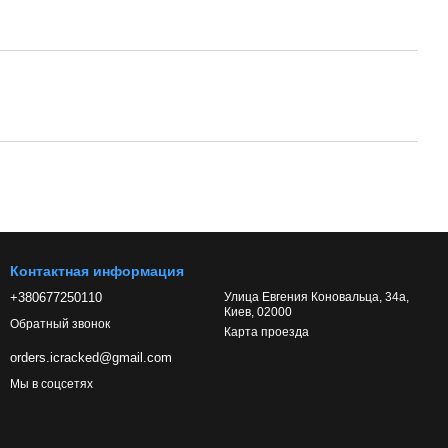
Контактная информация
+380677250110
Улица Евгения Коновальца, 34а,
Киев, 02000
Обратный звонок
Карта проезда
orders.icracked@gmail.com
Мы в соцсетях