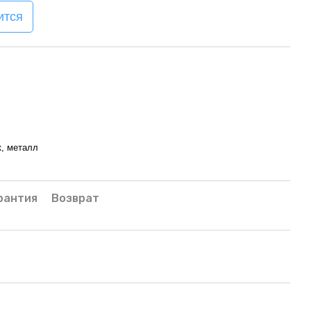
ится
к, металл
рантия
Возврат