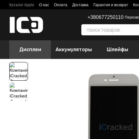
Перейти к основному контенту
Каталог Apple
О нас
Оплата
Доставка
Гарантия и возврат
Ко
+380677250110
Перезв
Дисплеи
Аккумуляторы
Шлейфы