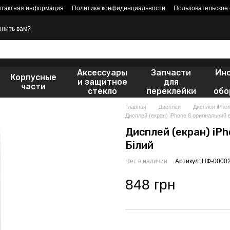
нтактная информация
Политика конфиденциальности
Пользовательское
онить вам?
Аксессуары
Запчасти
Ин
Корпусные
и защитное
для
части
стекло
переклейки
обо
Главная
Дисплеи
Дисплеи iPho
Дисплей (екран) iPhone 8 оригінальний 
Дисплей (екран) iPh
Білий
Нет в наличии
Артикул: НФ-0000
848 грн