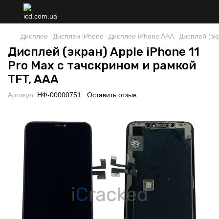
Дисплеи
Дисплеи iPhone
Дисплеи iPhone AAA
Дисплей (эк
Дисплей (экран) Apple iPhone 11
Pro Max с тачскрином и рамкой
TFT, AAA
Артикул:
НФ-00000751
Оставить отзыв