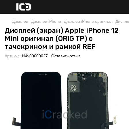
Дисплеи
Дисплеи iPhone
Дисплеи iPhone оригинал
Диспле
Дисплей (экран) Apple iPhone 12
Mini оригинал (ORIG TP) с
тачскрином и рамкой REF
Артикул:
НФ-00000027
Оставить отзыв