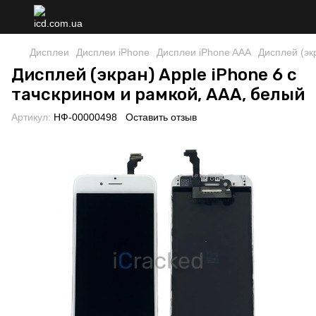
Дисплеи
Дисплеи iPhone
Дисплеи iPhone AAA
Дисплей (эк
Дисплей (экран) Apple iPhone 6 с
тачскрином и рамкой, AAA, белый
Артикул:
НФ-00000498
Оставить отзыв