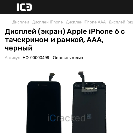
Дисплеи
Дисплеи iPhone
Дисплеи iPhone AAA
Дисплей (эк
Дисплей (экран) Apple iPhone 6 с
тачскрином и рамкой, AAA,
черный
Артикул:
НФ-00000499
Оставить отзыв