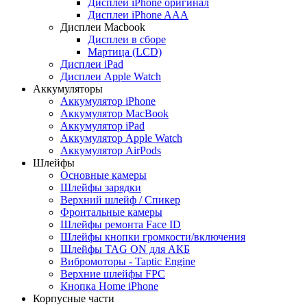
Дисплеи iPhone оригинал
Дисплеи iPhone AAA
Дисплеи Macbook
Дисплеи в сборе
Мартица (LCD)
Дисплеи iPad
Дисплеи Apple Watch
Аккумуляторы
Аккумулятор iPhone
Аккумулятор MacBook
Аккумулятор iPad
Аккумулятор Apple Watch
Аккумулятор AirPods
Шлейфы
Основные камеры
Шлейфы зарядки
Верхний шлейф / Спикер
Фронтальные камеры
Шлейфы ремонта Face ID
Шлейфы кнопки громкости/включения
Шлейфы TAG ON для АКБ
Вибромоторы - Taptic Engine
Верхние шлейфы FPC
Кнопка Home iPhone
Корпусные части