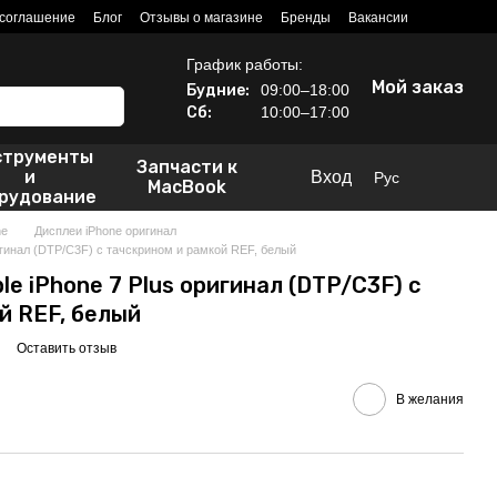
 соглашение
Блог
Отзывы о магазине
Бренды
Вакансии
График работы:
Мой заказ
Будние:
09:00–18:00
Сб:
10:00–17:00
струменты
Запчасти к
и
Вход
Рус
MacBook
рудование
ne
Дисплеи iPhone оригинал
ригинал (DTP/C3F) с тачскрином и рамкой REF, белый
le iPhone 7 Plus оригинал (DTP/C3F) с
й REF, белый
Оставить отзыв
В желания