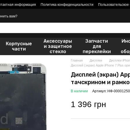
нтактная информация
Политика конфиденциальности
Пользовательское
онить вам?
Аксессуары
Запчасти
Ин
Корпусные
и защитное
для
части
стекло
переклейки
обо
Главная
Дисплеи
Дисплеи iPho
Дисплей (экран) Apple iPhone 7 Plus о
Дисплей (экран) App
тачскрином и рамко
В наличии
Артикул: НФ-00001250
1 396 грн