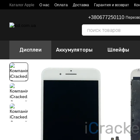
Перейти к основному контенту
Каталог Apple
О нас
Оплата
Доставка
Гарантия и возврат
Ко
+380677250110
Перезв
Дисплеи
Аккумуляторы
Шлейфы