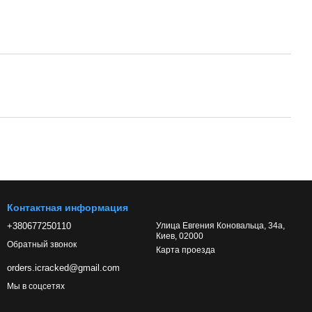
Контактная информация
+380677250110
Улица Евгения Коновальца, 34а,
Киев, 02000
Обратный звонок
Карта проезда
orders.icracked@gmail.com
Мы в соцсетях