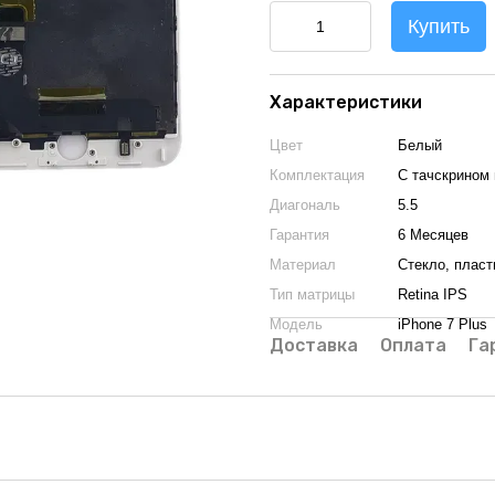
Купить
Характеристики
Цвет
Белый
Комплектация
С тачскрином 
Диагональ
5.5
Гарантия
6 Месяцев
Материал
Стекло, пласт
Тип матрицы
Retina IPS
Модель
iPhone 7 Plus
Доставка
Оплата
Га