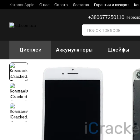
Перейти к основному контенту
Каталог Apple
О нас
Оплата
Доставка
Гарантия и возврат
Ко
+380677250110
Перезв
Дисплеи
Аккумуляторы
Шлейфы