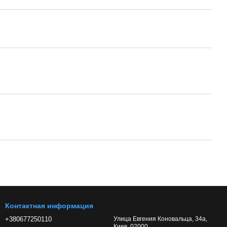
Контактная информация
+380677250110
Улица Евгения Коновальца, 34а,
Киев, 02000