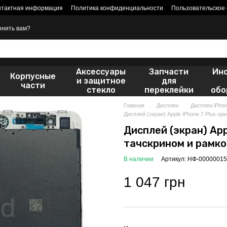
нтактная информация
Политика конфиденциальности
Пользовательское
онить вам?
Аксессуары
Запчасти
Ин
Корпусные
и защитное
для
части
стекло
переклейки
обо
Главная
Дисплеи
Дисплеи iPho
Дисплей (экран) Apple iPhone 7 Plus ор
Дисплей (экран) Appl
тачскрином и рамко
В наличии
Артикул: НФ-00000015
1 047 грн