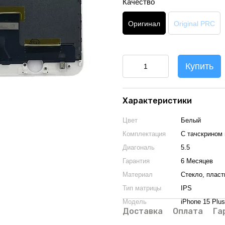
Качество
Оригинал
Original PRC
Купить
Характеристики
Цвет
Белый
Комплектация
С тачскрином 
Диагональ
5.5
Гарантия
6 Месяцев
Материал
Стекло, пласт
Тип матрицы
IPS
Модель
iPhone 15 Plus
Доставка
Оплата
Га