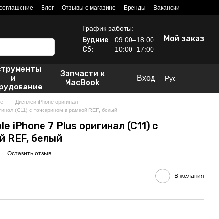
 соглашение
Блог
Отзывы о магазине
Бренды
Вакансии
График работы:
Мой заказ
Будние:
09:00–18:00
Сб:
10:00–17:00
струменты
Запчасти к
и
Вход
Рус
MacBook
рудование
ne
Дисплеи iPhone оригинал
игинал (C11) с тачскрином и рамкой REF, белый
e iPhone 7 Plus оригинал (C11) с
й REF, белый
Оставить отзыв
В желания