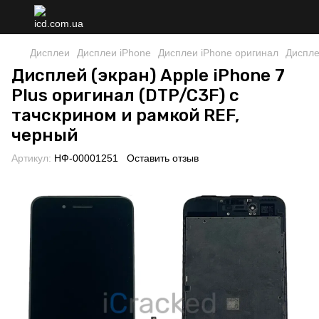
Дисплеи
Дисплеи iPhone
Дисплеи iPhone оригинал
Диспле
Дисплей (экран) Apple iPhone 7
Plus оригинал (DTP/C3F) с
тачскрином и рамкой REF,
черный
Артикул:
НФ-00001251
Оставить отзыв