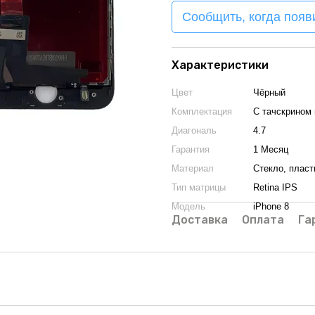
Сообщить, когда появ
Характеристики
Цвет
Чёрный
Комплектация
С тачскрином 
Диагональ
4.7
Гарантия
1 Месяц
Материал
Стекло, пласт
Тип матрицы
Retina IPS
Модель
iPhone 8
Доставка
Оплата
Га