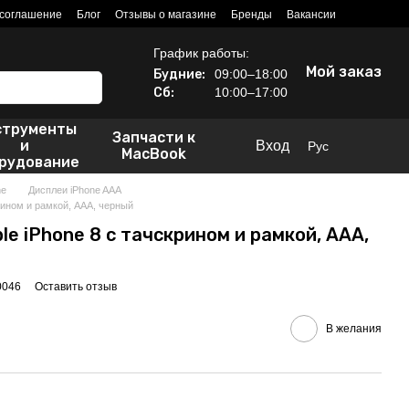
 соглашение
Блог
Отзывы о магазине
Бренды
Вакансии
График работы:
Мой заказ
Будние:
09:00–18:00
Сб:
10:00–17:00
струменты
Запчасти к
и
Вход
Рус
MacBook
рудование
ne
Дисплеи iPhone AAA
крином и рамкой, AAA, черный
le iPhone 8 с тачскрином и рамкой, AAA,
0046
Оставить отзыв
В желания