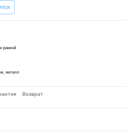
ится
и рамкой
ик, металл
рантия
Возврат