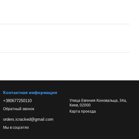
Контактная информация
+380677250110
Улица Евгения Коновальца, 34а,
Киев, 02000
Обратный звонок
Карта проезда
orders.icracked@gmail.com
Мы в соцсетях