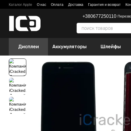
Перейти к основному контенту
Каталог Apple
О нас
Оплата
Доставка
Гарантия и возврат
Ко
+380677250110
Перезв
Дисплеи
Аккумуляторы
Шлейфы