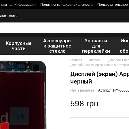
нтактная информация
Политика конфиденциальности
Пользовательское
онить вам?
Аксессуары
Запчасти
Ин
Корпусные
и защитное
для
части
стекло
переклейки
обо
Главная
Дисплеи
Дисплеи iPho
Дисплей (экран) Apple iPhone 8 с тачс
Дисплей (экран) App
черный
Нет в наличии
Артикул: НФ-0000
598 грн