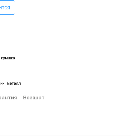
ится
, крышка
тик, металл
рантия
Возврат