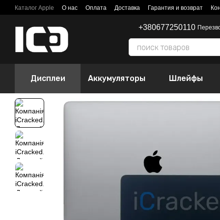
Перейти к основному контенту
Каталог Apple
О нас
Оплата
Доставка
Гарантия и возврат
Ко
+380677250110
Перезв
Дисплеи
Аккумуляторы
Шлейфы