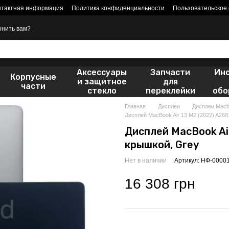
нтактная информация
Политика конфиденциальности
Пользовательское
онить вам?
Аксессуары
Запчасти
Ин
Корпусные
и защитное
для
части
стекло
переклейки
обо
Главная
Дисплеи
Дисплеи Mac
Дисплей MacBook Air 13 M2 (2022) A268
Дисплей MacBook Air
крышкой, Grey
Нет в наличии
Артикул: НФ-0000
16 308 грн