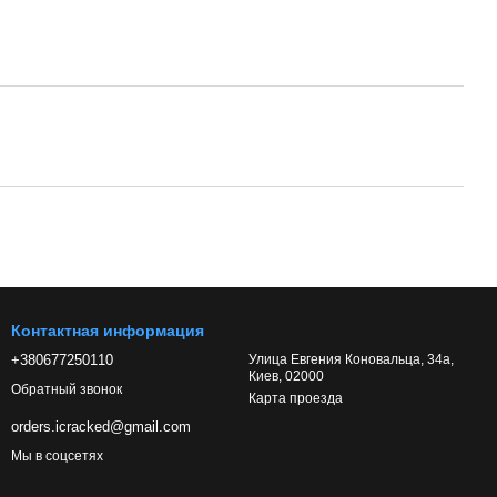
Контактная информация
+380677250110
Улица Евгения Коновальца, 34а,
Киев, 02000
Обратный звонок
Карта проезда
orders.icracked@gmail.com
Мы в соцсетях