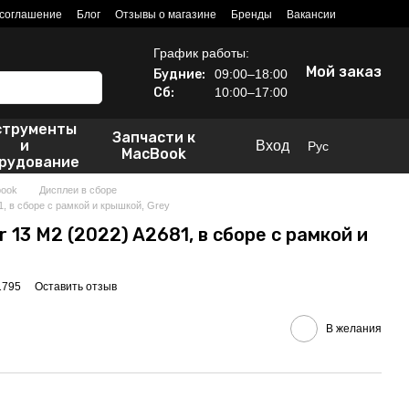
 соглашение
Блог
Отзывы о магазине
Бренды
Вакансии
График работы:
Мой заказ
Будние:
09:00–18:00
Сб:
10:00–17:00
струменты
Запчасти к
и
Вход
Рус
MacBook
рудование
book
Дисплеи в сборе
1, в сборе с рамкой и крышкой, Grey
 13 M2 (2022) A2681, в сборе с рамкой и
1795
Оставить отзыв
В желания