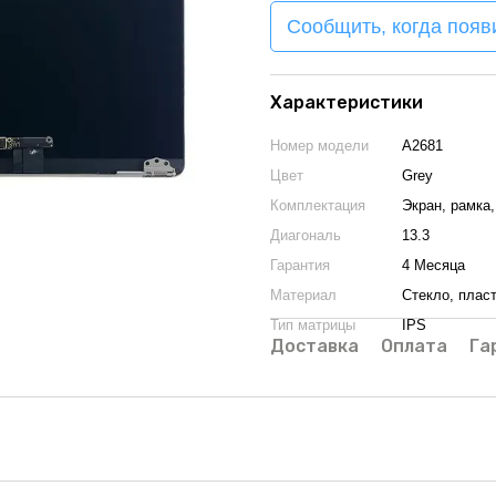
Сообщить, когда появ
Характеристики
Номер модели
A2681
Цвет
Grey
Комплектация
Экран, рамка
Диагональ
13.3
Гарантия
4 Месяца
Материал
Стекло, плас
Тип матрицы
IPS
Доставка
Оплата
Га