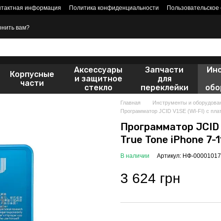
нтактная информация
Политика конфиденциальности
Пользовательское
онить вам?
Аксессуары
Запчасти
Ин
Корпусные
и защитное
для
части
стекло
переклейки
обо
Главная
Инструменты и оборудова
Программатор JCID V1SE (WI-FI) с плат
Программатор JCID 
True Tone iPhone 7-
В наличии
Артикул: НФ-00001017
3 624 грн