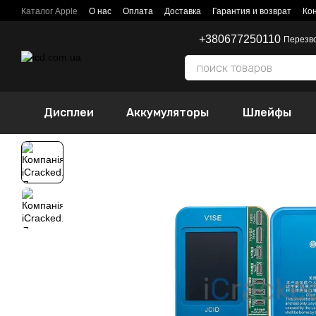
Перейти к основному контенту
Каталог Apple
О нас
Оплата
Доставка
Гарантия и возврат
Ко
+380677250110
Перезв
Дисплеи
Аккумуляторы
Шлейфы