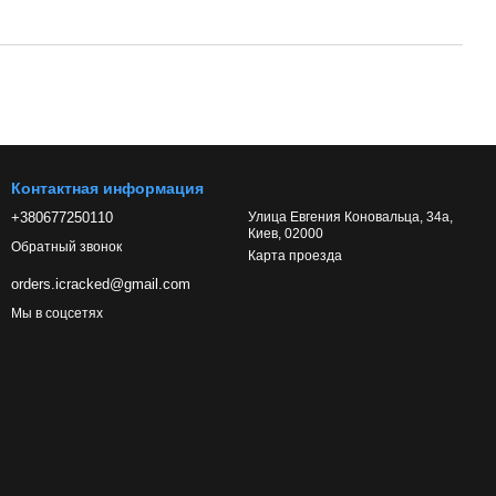
Контактная информация
+380677250110
Улица Евгения Коновальца, 34а,
Киев, 02000
Обратный звонок
Карта проезда
orders.icracked@gmail.com
Мы в соцсетях