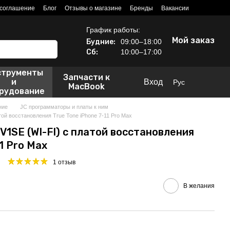
 соглашение
Блог
Отзывы о магазине
Бренды
Вакансии
График работы:
Мой заказ
Будние:
09:00–18:00
Сб:
10:00–17:00
струменты
Запчасти к
и
Вход
Рус
MacBook
рудование
ние
JC программаторы и платы к ним
ой восстановления True Tone iPhone 7-11 Pro Max
V1SE (WI-FI) с платой восстановления
11 Pro Max
1 отзыв
В желания